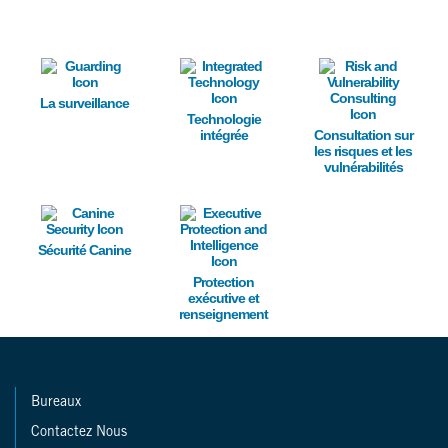
Image
Image
Image
La surveillance
Technologie
intégrée
Consultation sur
les risques et les
vulnérabilités
Image
Image
Sécurité Canine
Protection
exécutive et
renseignement
Bureaux
Contactez Nous