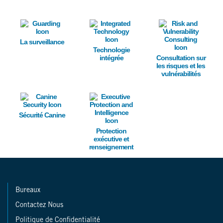
Image
Image
Image
La surveillance
Technologie
intégrée
Consultation sur
les risques et les
vulnérabilités
Image
Image
Sécurité Canine
Protection
exécutive et
renseignement
Bureaux
Contactez Nous
Politique de Confidentialité